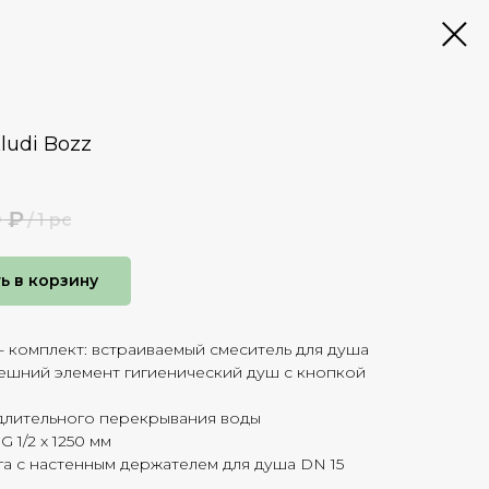
ludi Bozz
0
₽
/
1 pc
ь в корзину
- комплект: встраиваемый смеситель для душа
нешний элемент гигиенический душ с кнопкой
 длительного перекрывания воды
G 1/2 x 1250 мм
а с настенным держателем для душа DN 15