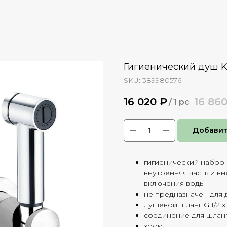
Гигиенический душ K
SKU:
389980576
16 020
₽
16 86
/
1 pc
Добавит
гигиенический набор 
внутренняя часть и в
включения воды
не предназначен для
душевой шланг G 1/2 x 
соединение для шланг
хром