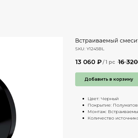
Встраиваемый смеси
SKU:
Y1245BL
13 060
₽
16 320
/
1 pc
Добавить в корзину
Цвет: Черный
Покрытие: Полумато
Монтаж: Встраиваем
Количество источнико