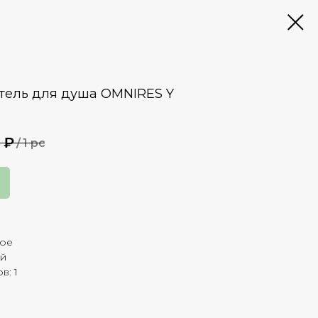
тель для душа OMNIRES Y
₽
/
1 pc
вое
ый
в: 1