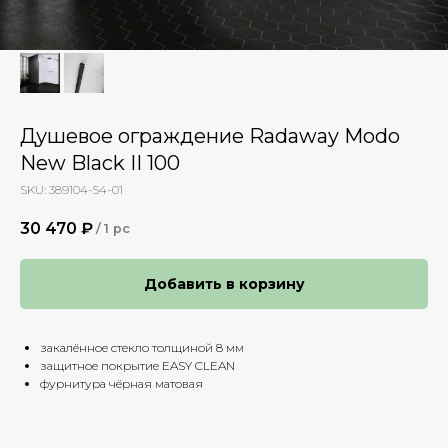
Душевое ограждение Radaway Modo
New Black II 100
SKU:
389104-54-01
30 470
₽
/
1 pc
Добавить в корзину
закалённое стекло толщиной 8 мм
защитное покрытие EASY CLEAN
фурнитура чёрная матовая