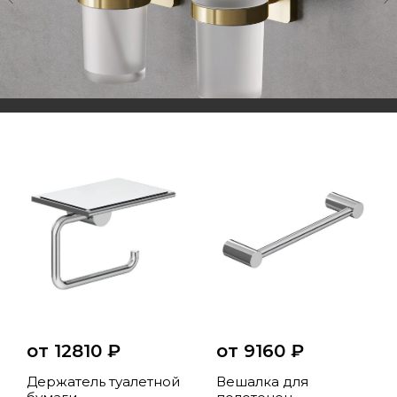
от 12810
₽
от 9160
₽
Держатель туалетной
Вешалка для